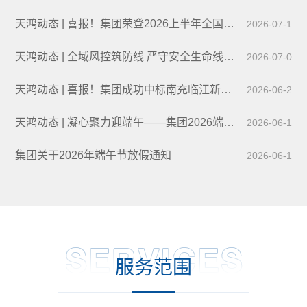
4
天鸿动态 | 喜报！集团荣登2026上半年全国工程监理百强榜第25位
2026-07-1
0
天鸿动态 | 全域风控筑防线 严守安全生命线——集团开展2026安全生产专项线上交流会
2026-07-0
3
天鸿动态 | 喜报！集团成功中标南充临江新区产教融合产业园项目
2026-06-2
6
天鸿动态 | 凝心聚力迎端午——集团2026端午主题活动圆满开展
2026-06-1
8
集团关于2026年端午节放假通知
2026-06-1
2
服务范围