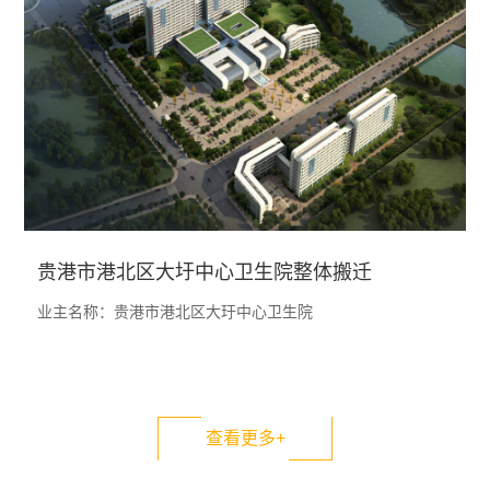
贵港市港北区大圩中心卫生院整体搬迁
业主名称：贵港市港北区大玗中心卫生院
查看更多+