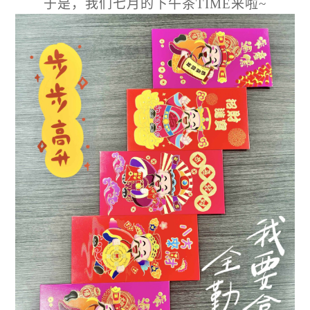
于是，我们七月的下午茶
TIME来啦~