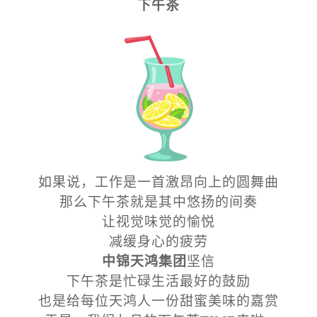
下午茶
如果说，工作是一首激昂向上的圆舞曲
那么下午茶就是其中悠扬的间奏
让视觉味觉的愉悦
减缓身心的疲劳
中锦天鸿集团
坚信
下午茶是忙碌生活最好的鼓励
也是给每位天鸿人一份甜蜜美味的嘉赏