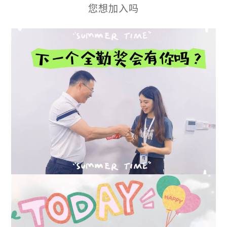
您想加入吗